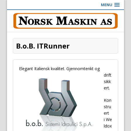
MENU
B.o.B. ITRunner
Elegant
Italiensk kvalitet. Gjennomtenkt og
drift
sikk
ert.
Kon
stru
ert
i We
ldox