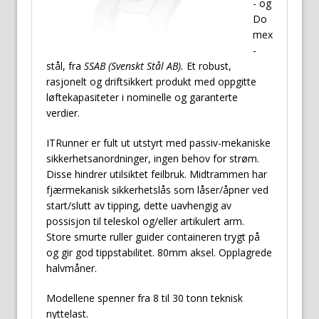
- og
Do
mex
-
stål, fra
SSAB (Svenskt Stål AB).
Et robust,
rasjonelt og driftsikkert produkt med oppgitte
løftekapasiteter i nominelle og garanterte
verdier.
ITRunner er fult ut utstyrt med passiv-mekaniske
sikkerhetsanordninger, ingen behov for strøm.
Disse hindrer utilsiktet feilbruk. Midtrammen har
fjærmekanisk sikkerhetslås som låser/åpner ved
start/slutt av tipping, dette uavhengig av
possisjon til teleskol og/eller artikulert arm.
Store smurte ruller guider containeren trygt på
og gir god tippstabilitet. 80mm aksel. Opplagrede
halvmåner.
Modellene spenner fra 8 til 30 tonn teknisk
nyttelast.